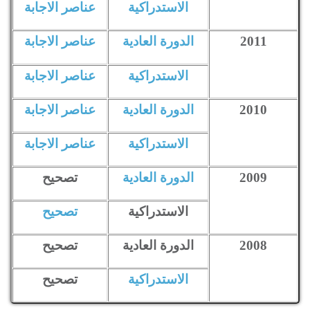
Cours // Exercices // Vidéos et Qcm
الاستدراكية
عناصر الاجابة
Correction des Examens Normalisés
2011
الدورة العادية
عناصر الاجابة
ESPACE ETUDIANT :
الاستدراكية
عناصر الاجابة
Guide orientation Scolaire
Orientation : Aprés Le bac
2010
الدورة العادية
عناصر الاجابة
Orientation : lycée
Orientation : Collége
Concours & Annonces
الاستدراكية
عناصر الاجابة
participation à la Tombola
2009
الدورة العادية
تصحيح
ESPACE ENSEIGNANT :
الاستدراكية
تصحيح
Participation des Enseignants
Dalil al ostade
2008
الدورة العادية
تصحيح
Instructions Officiel
Devenir enseignant
Inscription
الاستدراكية
تصحيح
Nos sites