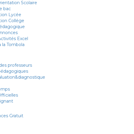
rientation Scolaire
e bac
tion Lycée
tion Collége
Pédagogique
Annonces
tivités Excel
 à la Tombola
R
 des professeurs
édagogiques
aluation&diagnostique
e
temps
fficielles
ignant
nces Gratuit