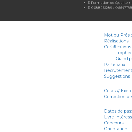
Formation de Qualité +
0688261289 / 066471758
ACCUEIL
Mot du Prési
Réalisations
Certifications
Trophée
Grand p
Partenariat
Recrutemen
Suggestions
COURS // EXAMENS //
Cours // Exer
Correction d
ESPACE ETUDIANT
Dates de pas
Livre Intéres
Concours
Orientation