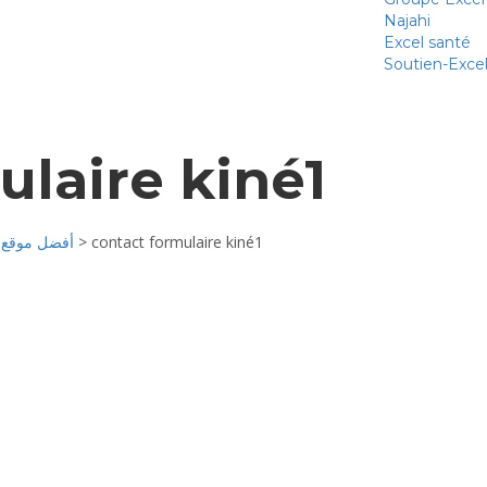
Najahi
Excel santé
Soutien-Exce
INSCRIPTION
ulaire kiné1
أفضل موقع لجميع
>
contact formulaire kiné1