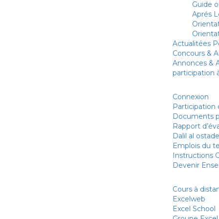
Guide o
Aprés L
Orienta
Orienta
Actualitées 
Concours & 
Annonces & Ac
participation
ESPACE PROFESSEU
Connexion
Participation
Documents p
Rapport d’év
Dalil al ostad
Emplois du 
Instructions O
Devenir Ense
NOS SITES
Cours à dista
Excelweb
Excel School
Groupe Excel