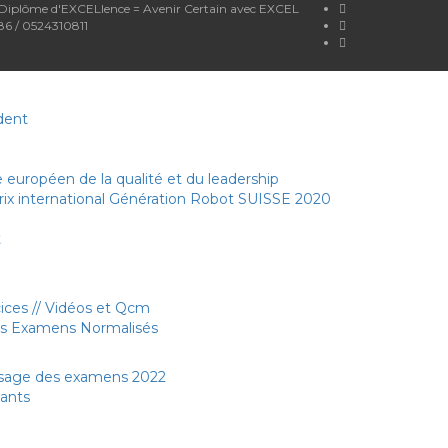
 Diplôme d'EXCELlence = Avenir Certain avec EXCEL
6 / 0524310811
dent
 européen de la qualité et du leadership
rix international Génération Robot SUISSE 2020
t
 QCM
cices // Vidéos et Qcm
es Examens Normalisés
sage des examens 2022
sants