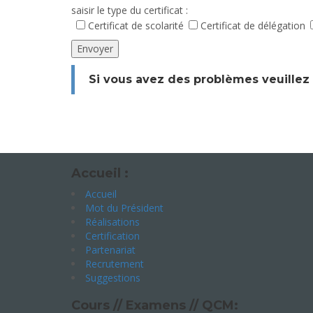
saisir le type du certificat :
Certificat de scolarité
Certificat de délégation
Si vous avez des problèmes veuillez
Accueil :
Accueil
Mot du Président
Réalisations
Certification
Partenariat
Recrutement
Suggestions
Cours // Examens // QCM: